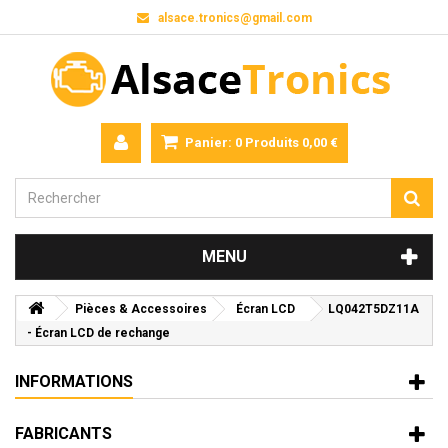
alsace.tronics@gmail.com
Panier:
0
Produits
0,00 €
MENU
Pièces & Accessoires
Écran LCD
LQ042T5DZ11A
- Écran LCD de rechange
INFORMATIONS
FABRICANTS