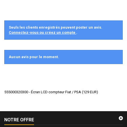
Seuls les clients enregistrés peuvent poster un avis.
Connectez-vous ou créez un compte
.
Aucun avis pour le moment.
555000320300 - Écran LCD compteur Fiat / PSA
(
129
EUR
)
NOTRE OFFRE