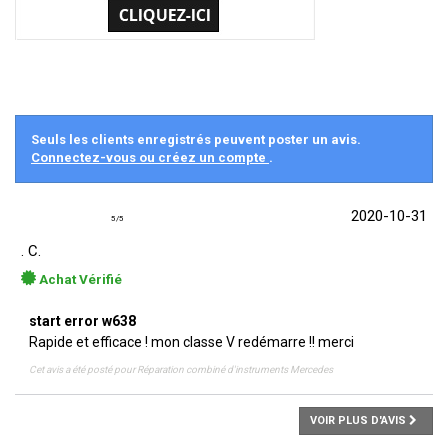
Seuls les clients enregistrés peuvent poster un avis.
Connectez-vous ou créez un compte
.
2020-10-31
5
/
5
. C.
Achat Vérifié
start error w638
Rapide et efficace ! mon classe V redémarre !! merci
Cet avis a été posté pour
Réparation combiné d'instruments Mercedes
VOIR PLUS D'AVIS