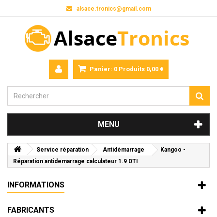
alsace.tronics@gmail.com
Panier:
0
Produits
0,00 €
MENU
Service réparation
Antidémarrage
Kangoo -
Réparation antidemarrage calculateur 1.9 DTI
INFORMATIONS
FABRICANTS